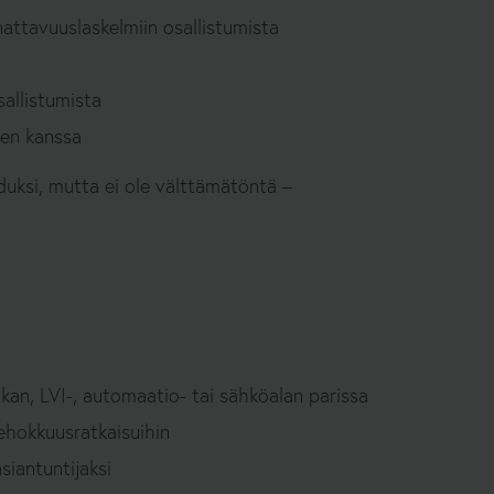
nattavuuslaskelmiin osallistumista
sallistumista
den kanssa
uksi, mutta ei ole välttämätöntä –
ikan, LVI-, automaatio- tai sähköalan parissa
tehokkuusratkaisuihin
siantuntijaksi