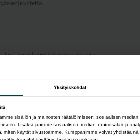
 työskentelyotetta
luihisi – moni harjoittelijamme tekee osa-
n työsuhteeseen
Yksityiskohdat
teissa
itä
mme sisällön ja mainosten räätälöimiseen, sosiaalisen median
iseen. Lisäksi jaamme sosiaalisen median, mainosalan ja analy
, miten käytät sivustoamme. Kumppanimme voivat yhdistää näitä t
n kerätty, kun olet käyttänyt heidän palvelujaan.