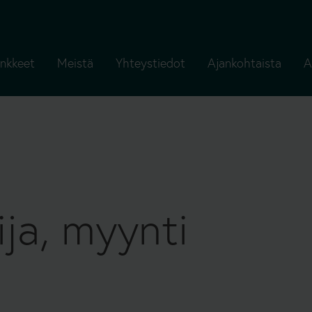
nkkeet
Meistä
Yhteystiedot
Ajankohtaista
A
ija, myynti