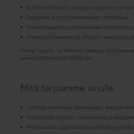
Kohdekartoituksiin, energia-analyyseihin ja kan
Tarjousten ja myyntimateriaalien valmistelua
Asiakastapaamisiin ja hankkeiden esittelyihin o
Yhteistyötä sisäisten ja ulkoisten asiantuntijoi
Aiempi myynti- tai tekninen kokemus katsotaan ed
perehdytämme sinut tehtävään.
Mitä tarjoamme sinulle
Opintoja esimerkiksi liiketalouden, energiatekni
Kiinnostusta myyntiin, asiakkuuksiin ja energia
Motivaatiota oppia uutta ja kehittyä myynnin a