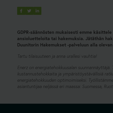
GDPR-säännösten mukaisesti emme käsittele 
ansioluetteloita tai hakemuksia. Jätäthän ha
Duunitorin Hakemukset -palveluun alla olevan
Tartu tilaisuuteen ja anna urallesi vauhtia!
Enerz on energiatehokkuusalan suunnannäyttäjä.
kustannustehokkaita ja ympäristöystävällisiä ratka
energiatehokkuuden optimoimiseksi. Työllistämme 
asiantuntijaa neljässä eri maassa: Suomessa, Ruots