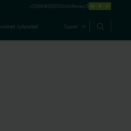
+358408200553
info@enerz.fi
voimet työpaikat
Suomi