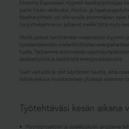
I
Etsimme Espooseen myynnin kesäharjoittelijaa kii
pariin touko–elokuuksi. Aloitus- ja lopetusajank
Kesäharjoittelu voi olla sinulle ensimmäinen askel
K
harjoittelijamme on jatkanut meillä töitä myös kes
Meillä pääset kehittämään osaamistasi myynnin ja
K
työskentelemään mielenkiintoisten energiahankke
tuella. Tarjoamme erinomaisen oppimisympäristön s
O
asiakastyöstä ja kestävistä energiaratkaisuista.
Saat vastuuta ja opit käytännön kautta, aina osaa
tehtävänkuva muodostetaan yhdessä aiemman taus
Työtehtäväsi kesän aikana v
Myyntiprojektien ja asiakkuuksien avustavia te