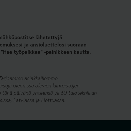
sähköpostitse lähetettyjä
kemuksesi ja ansioluettelosi suoraan
 ”Hae työpaikkaa” -painikkeen kautta.
 Tarjoamme asiakkaillemme
isuja olemassa olevien kiinteistöjen
tänä päivänä yhteensä yli 60 talotekniikan
issa, Latviassa ja Liettuassa.