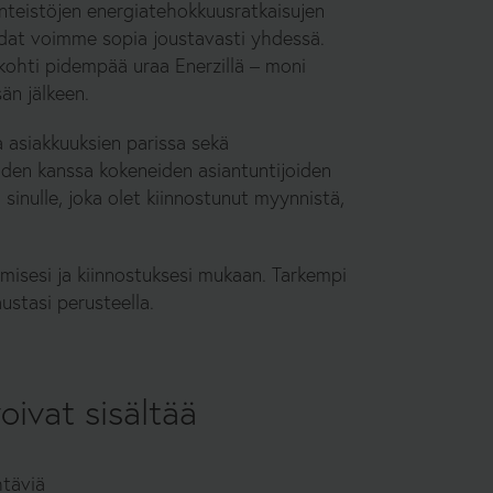
nteistöjen energiatehokkuusratkaisujen
ohdat voimme sopia joustavasti yhdessä.
 kohti pidempää uraa Enerzillä – moni
än jälkeen.
 asiakkuuksien parissa sekä
iden kanssa kokeneiden asiantuntijoiden
inulle, joka olet kiinnostunut myynnistä,
misesi ja kiinnostuksesi mukaan. Tarkempi
tasi perusteella.
oivat sisältää
htäviä