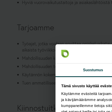
Hyviä vuorovaikutustaitoja ja asiakaslähtöistä
Tarjoamme
Työajat, jotka voidaan sovittaa opiskeluaikatau
aikaista työviikkoa
Mahdollisuuden kesätöiden jälkeen vakituisee
Mahdollisuuden tehdä lopputyösi meillä
Suostumus
Käytännön kokemusta mielenkiintoisissa projek
Tuen ammatilliseen kehittymiseesi
Tämä sivusto käyttää eväste
Käytämme evästeitä tarjoama
ja kävijämäärämme analysoim
Kiinnostuitko?
kumppaneillemme tietoja siitä
olet antanut heille tai joita o