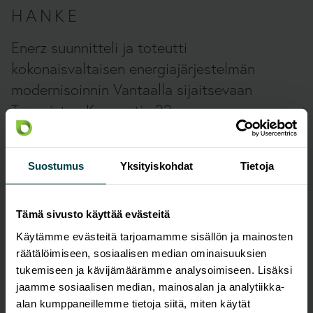
HANKE
Enerz suunnitteli ja toteutti
kokonaisvaltaisen energiajärjestelmän
modernisoinnin Vantaalla sijaitsevaan
Tammiston Kauppatie 22 -
toimistokiinteistöön. Kiinteistön
talotekniikka koki kattavan
Suostumus
Yksityiskohdat
Tietoja
energiatehokkuusparannuksen.
Energiajärjestelmän modernisointi sisälsi
Tämä sivusto käyttää evästeitä
ilmanvaihtokoneen puhaltimien uusimisen EC-
Käytämme evästeitä tarjoamamme sisällön ja mainosten
puhaltimiksi, rakennusautomaatiojärjestelmän
räätälöimiseen, sosiaalisen median ominaisuuksien
uusimisen, ilma-vesilämpöpumppujärjestelmän ja
tukemiseen ja kävijämäärämme analysoimiseen. Lisäksi
toimistotilojen jäähdytyksen asentamisen.
jaamme sosiaalisen median, mainosalan ja analytiikka-
alan kumppaneillemme tietoja siitä, miten käytät
Energiatehokkuustoimenpiteiden avulla pyrimme