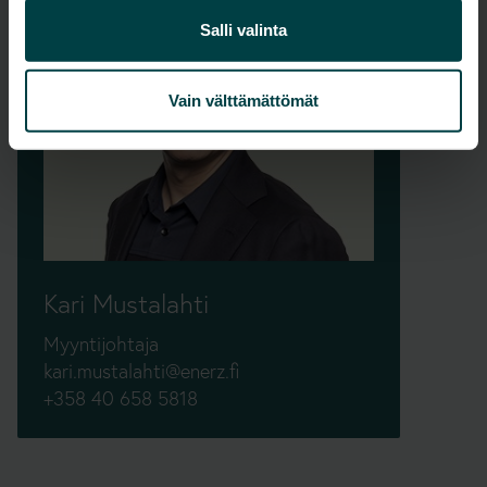
Salli valinta
Vain välttämättömät
Kari Mustalahti
Myyntijohtaja
kari.mustalahti@enerz.fi
+358 40 658 5818