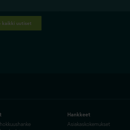
 kaikki uutiset
t
Hankkeet
ehokkuushanke
Asiakaskokemukset