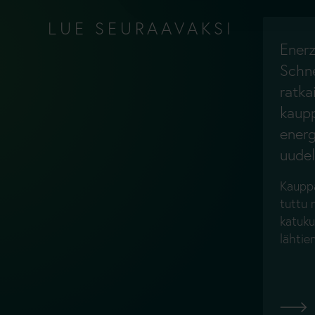
LUE SEURAAVAKSI
Enerz
Schne
ratka
kaupp
ener
uudel
Kauppa
tuttu 
katuku
lähti