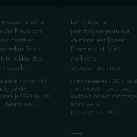
in osaaminen ja
Lämmitys- ja
ider Electricin
jäähdytysjärjestelmä
isut nostivat
valmiina laatikossa:
akeskus Trion
Enerzin uusi BOXi
giatehokkuuden
mullistaa
le tasolle
energiamarkkinan
keskus Trio on ollut
Enerz lanseeraa BOXin, täys
näky Lahden
esivalmistetun, testatun ja
vassa jo 1990-luvulta
käyttövalmiina toimitettava
en. Useammasta…
lämmitys- ja
jäähdytysratkaisun….