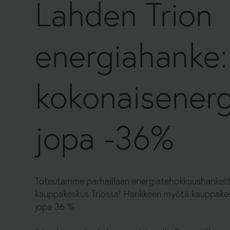
Lahden Trion
I
K
energiahanke:
K
kokonaisenerg
O
jopa -36%
Toteutamme parhaillaan
energiatehokkuushanket
kauppakeskus Triossa! Hankkeen myötä kauppake
jopa 36 %.