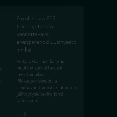
Pakollisesta PTS-
toimenpiteestä
kannattavaksi
energiatehokkuusinvesto
inniksi
Voiko pakollinen korjaus
muuttua kannattavaksi
in
investoinniksi?
Pääkaupunkiseudulla
n
sijaitsevan toimistokiinteistön
jäähdytyslaitevika johti
ratkaisuun,…