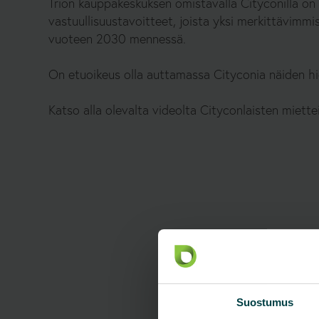
Trion kauppakeskuksen omistavalla
Citycon
illa o
vastuullisuustavoitteet, joista yksi merkittävimmi
vuoteen 2030 mennessä.
On etuoikeus olla auttamassa Cityconia näiden hi
Katso alla olevalta videolta Cityconlaisten miette
Suostumus