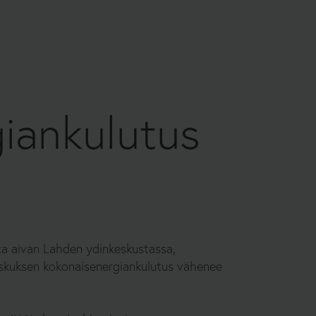
iankulutus
ta
aivan Lahden ydinkeskustassa,
skuksen kokonaisenergiankulutus vähenee