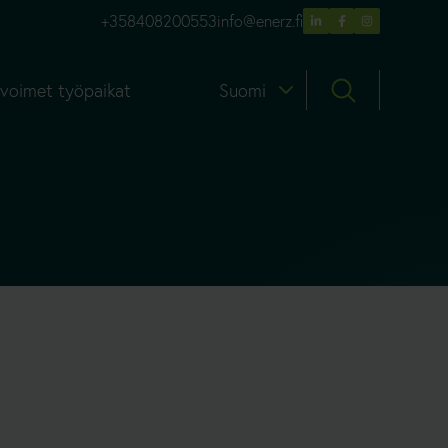
+358408200553
info@enerz.fi
voimet työpaikat
Suomi