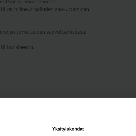
n erittäin kunnianhimoiset
stä on hiilineutraaliuden saavuttaminen
enojen tavoitteiden saavuttamisessa!
itä hankkeesta.
Yksityiskohdat